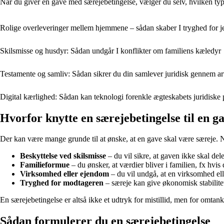
Når du giver en gave med særejebetingelse, vælger du selv, hvilken typ
Rolige overleveringer mellem hjemmene – sådan skaber I tryghed for j
Skilsmisse og husdyr: Sådan undgår I konflikter om familiens kæledyr
Testamente og samliv: Sådan sikrer du din samlever juridisk gennem a
Digital kærlighed: Sådan kan teknologi forenkle ægteskabets juridiske 
Hvorfor knytte en særejebetingelse til en g
Der kan være mange grunde til at ønske, at en gave skal være særeje. N
Beskyttelse ved skilsmisse
– du vil sikre, at gaven ikke skal dele
Familieformue
– du ønsker, at værdier bliver i familien, fx hvis 
Virksomhed eller ejendom
– du vil undgå, at en virksomhed ell
Tryghed for modtageren
– særeje kan give økonomisk stabilitet 
En særejebetingelse er altså ikke et udtryk for mistillid, men for omt
Sådan formulerer du en særejebetingelse