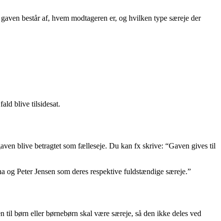
d gaven består af, hvem modtageren er, og hvilken type særeje der
ald blive tilsidesat.
gaven blive betragtet som fælleseje. Du kan fx skrive: “Gaven gives til
a og Peter Jensen som deres respektive fuldstændige særeje.”
 til børn eller børnebørn skal være særeje, så den ikke deles ved