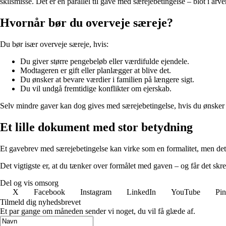
skilsmisse. Det er en parallel til gave med særejebetingelse – blot i arve
Hvornår bør du overveje særeje?
Du bør især overveje særeje, hvis:
Du giver større pengebeløb eller værdifulde ejendele.
Modtageren er gift eller planlægger at blive det.
Du ønsker at bevare værdier i familien på længere sigt.
Du vil undgå fremtidige konflikter om ejerskab.
Selv mindre gaver kan dog gives med særejebetingelse, hvis du ønsker a
Et lille dokument med stor betydning
Et gavebrev med særejebetingelse kan virke som en formalitet, men det k
Det vigtigste er, at du tænker over formålet med gaven – og får det sk
Del og vis omsorg
X
Facebook
Instagram
LinkedIn
YouTube
Pin
Tilmeld dig nyhedsbrevet
Et par gange om måneden sender vi noget, du vil få glæde af.