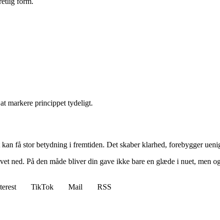
retlig form.
t markere princippet tydeligt.
an få stor betydning i fremtiden. Det skaber klarhed, forebygger uenigh
revet ned. På den måde bliver din gave ikke bare en glæde i nuet, men 
terest
TikTok
Mail
RSS