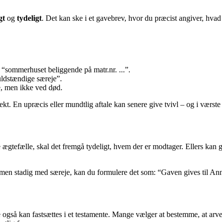
gt
og
tydeligt
. Det kan ske i et gavebrev, hvor du præcist angiver, hva
 “sommerhuset beliggende på matr.nr. ...”.
ldstændige særeje”.
e, men ikke ved død.
kt. En upræcis eller mundtlig aftale kan senere give tvivl – og i værste f
e ægtefælle, skal det fremgå tydeligt, hvem der er modtager. Ellers kan 
men stadig med særeje, kan du formulere det som: “Gaven gives til Ann
også kan fastsættes i et testamente. Mange vælger at bestemme, at arven