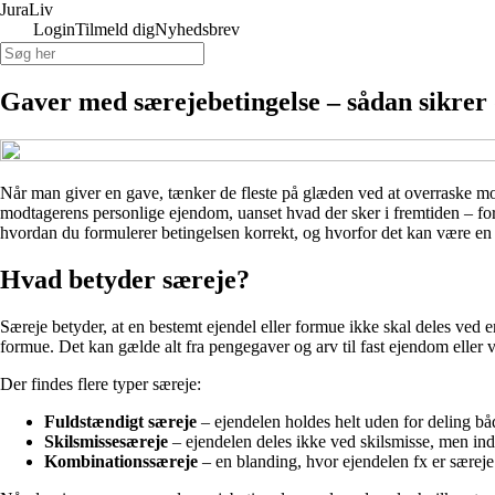
Jura
Liv
Login
Tilmeld dig
Nyhedsbrev
Gaver med særejebetingelse – sådan sikrer
Når man giver en gave, tænker de fleste på glæden ved at overraske mod
modtagerens personlige ejendom, uanset hvad der sker i fremtiden – fo
hvordan du formulerer betingelsen korrekt, og hvorfor det kan være en 
Hvad betyder særeje?
Særeje betyder, at en bestemt ejendel eller formue ikke skal deles ved 
formue. Det kan gælde alt fra pengegaver og arv til fast ejendom eller 
Der findes flere typer særeje:
Fuldstændigt særeje
– ejendelen holdes helt uden for deling bå
Skilsmissesæreje
– ejendelen deles ikke ved skilsmisse, men ind
Kombinationssæreje
– en blanding, hvor ejendelen fx er særeje