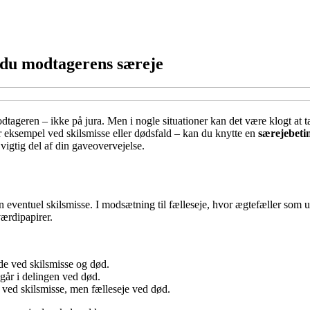
 du modtagerens særeje
tageren – ikke på jura. Men i nogle situationer kan det være klogt at t
r eksempel ved skilsmisse eller dødsfald – kan du knytte en
særejebeti
vigtig del af din gaveovervejelse.
en eventuel skilsmisse. I modsætning til fælleseje, hvor ægtefæller som 
værdipapirer.
de ved skilsmisse og død.
går i delingen ved død.
 ved skilsmisse, men fælleseje ved død.