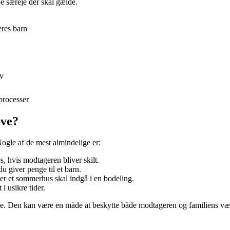
e særeje der skal gælde.
eres barn
rv
processer
ave?
ogle af de mest almindelige er:
s, hvis modtageren bliver skilt.
du giver penge til et barn.
er et sommerhus skal indgå i en bodeling.
i usikre tider.
anke. Den kan være en måde at beskytte både modtageren og familiens væ