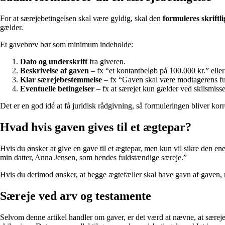
For at særejebetingelsen skal være gyldig, skal den
formuleres skriftli
gælder.
Et gavebrev bør som minimum indeholde:
Dato og underskrift
fra giveren.
Beskrivelse af gaven
– fx “et kontantbeløb på 100.000 kr.” eller
Klar særejebestemmelse
– fx “Gaven skal være modtagerens fu
Eventuelle betingelser
– fx at særejet kun gælder ved skilsmiss
Det er en god idé at få juridisk rådgivning, så formuleringen bliver korre
Hvad hvis gaven gives til et ægtepar?
Hvis du ønsker at give en gave til et ægtepar, men kun vil sikre den en
min datter, Anna Jensen, som hendes fuldstændige særeje.”
Hvis du derimod ønsker, at begge ægtefæller skal have gavn af gaven, 
Særeje ved arv og testamente
Selvom denne artikel handler om gaver, er det værd at nævne, at særeje 