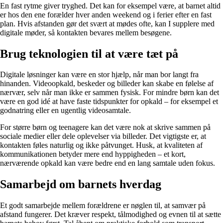
En fast rytme giver tryghed. Det kan for eksempel være, at barnet altid
er hos den ene forælder hver anden weekend og i ferier efter en fast
plan. Hvis afstanden gør det svært at mødes ofte, kan I supplere med
digitale møder, så kontakten bevares mellem besøgene.
Brug teknologien til at være tæt på
Digitale løsninger kan være en stor hjælp, når man bor langt fra
hinanden. Videoopkald, beskeder og billeder kan skabe en følelse af
nærvær, selv når man ikke er sammen fysisk. For mindre børn kan det
være en god idé at have faste tidspunkter for opkald – for eksempel et
godnatring eller en ugentlig videosamtale.
For større børn og teenagere kan det være nok at skrive sammen på
sociale medier eller dele oplevelser via billeder. Det vigtigste er, at
kontakten føles naturlig og ikke påtvunget. Husk, at kvaliteten af
kommunikationen betyder mere end hyppigheden – et kort,
nærværende opkald kan være bedre end en lang samtale uden fokus.
Samarbejd om barnets hverdag
Et godt samarbejde mellem forældrene er nøglen til, at samvær på
afstand fungerer. Det kræver respekt, tålmodighed og evnen til at sætte