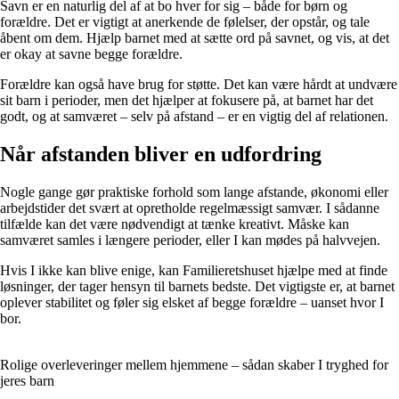
Savn er en naturlig del af at bo hver for sig – både for børn og
forældre. Det er vigtigt at anerkende de følelser, der opstår, og tale
åbent om dem. Hjælp barnet med at sætte ord på savnet, og vis, at det
er okay at savne begge forældre.
Forældre kan også have brug for støtte. Det kan være hårdt at undvære
sit barn i perioder, men det hjælper at fokusere på, at barnet har det
godt, og at samværet – selv på afstand – er en vigtig del af relationen.
Når afstanden bliver en udfordring
Nogle gange gør praktiske forhold som lange afstande, økonomi eller
arbejdstider det svært at opretholde regelmæssigt samvær. I sådanne
tilfælde kan det være nødvendigt at tænke kreativt. Måske kan
samværet samles i længere perioder, eller I kan mødes på halvvejen.
Hvis I ikke kan blive enige, kan Familieretshuset hjælpe med at finde
løsninger, der tager hensyn til barnets bedste. Det vigtigste er, at barnet
oplever stabilitet og føler sig elsket af begge forældre – uanset hvor I
bor.
Rolige overleveringer mellem hjemmene – sådan skaber I tryghed for
jeres barn