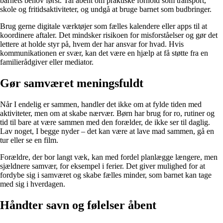
barnets behov først. Tal åbent om praktiske forhold som transport,
skole og fritidsaktiviteter, og undgå at bruge barnet som budbringer.
Brug gerne digitale værktøjer som fælles kalendere eller apps til at
koordinere aftaler. Det mindsker risikoen for misforståelser og gør det
lettere at holde styr på, hvem der har ansvar for hvad. Hvis
kommunikationen er svær, kan det være en hjælp at få støtte fra en
familierådgiver eller mediator.
Gør samværet meningsfuldt
Når I endelig er sammen, handler det ikke om at fylde tiden med
aktiviteter, men om at skabe nærvær. Børn har brug for ro, rutiner og
tid til bare at være sammen med den forælder, de ikke ser til daglig.
Lav noget, I begge nyder – det kan være at lave mad sammen, gå en
tur eller se en film.
Forældre, der bor langt væk, kan med fordel planlægge længere, men
sjældnere samvær, for eksempel i ferier. Det giver mulighed for at
fordybe sig i samværet og skabe fælles minder, som barnet kan tage
med sig i hverdagen.
Håndter savn og følelser åbent