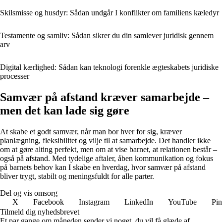
Skilsmisse og husdyr: Sådan undgår I konflikter om familiens kæledyr
Testamente og samliv: Sådan sikrer du din samlever juridisk gennem
arv
Digital kærlighed: Sådan kan teknologi forenkle ægteskabets juridiske
processer
Samvær på afstand kræver samarbejde –
men det kan lade sig gøre
At skabe et godt samvær, når man bor hver for sig, kræver
planlægning, fleksibilitet og vilje til at samarbejde. Det handler ikke
om at gøre alting perfekt, men om at vise barnet, at relationen består –
også på afstand. Med tydelige aftaler, åben kommunikation og fokus
på barnets behov kan I skabe en hverdag, hvor samvær på afstand
bliver trygt, stabilt og meningsfuldt for alle parter.
Del og vis omsorg
X
Facebook
Instagram
LinkedIn
YouTube
Pin
Tilmeld dig nyhedsbrevet
Et par gange om måneden sender vi noget, du vil få glæde af.