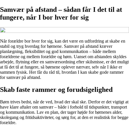
Samvær på afstand – sådan får I det til at
fungere, når I bor hver for sig
Når forældre bor hver for sig, kan det være en udfordring at skabe en
stabil og tryg hverdag for børnene. Samvær på afstand kræver
planlægning, fleksibilitet og god kommunikation – både mellem
forældrene og mellem forældre og børn. Uanset om afstanden skyldes
arbejde, flytning eller en samværsordning efter skilsmisse, er det muligt
at få det til at fungere, så børnene oplever nærvær, selv når I ikke er
sammen fysisk. Her får du råd til, hvordan I kan skabe gode rammer
for samvær på afstand.
Skab faste rammer og forudsigelighed
Børn trives bedst, når de ved, hvad der skal ske. Derfor er det vigtigt at
have klare aftaler om samvær – både i forhold til tidspunkter, transport
og kommunikation. Lav en plan, der tager højde for børnenes alder,
skolegang og fritidsaktiviteter, og sørg for, at den er realistisk for begge
forældre.